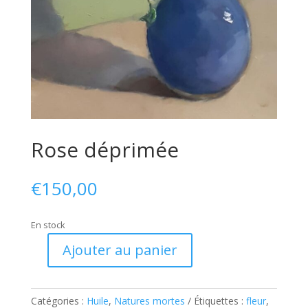
Rose déprimée
€
150,00
En stock
Ajouter au panier
quantité
de
Rose
Catégories :
Huile
,
Natures mortes
Étiquettes :
fleur
,
déprimée